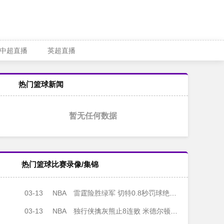
中超直播
英超直播
热门篮球新闻
暂无任何数据
热门篮球比赛录像/集锦
03-13
NBA
雷霆险胜绿军 切特0.8秒罚球绝杀 SGA连续20+纪录夜 布朗34分
03-13
NBA
独行侠擒灰熊止8连败 米德尔顿35分 弗拉格13+7 加福德22+14