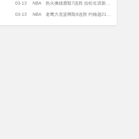
03-13
NBA
热火擒雄鹿取7连胜 拉松生涯新高28分 热巴20中6 字母哥31分
03-13
NBA
老鹰力克篮网取8连胜 约翰逊21+9+9 里萨谢19+9 米诺特24分