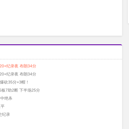
20+纪录夜 布朗34分
20+纪录夜 布朗34分
爆砍35分+3帽！
板7助2断 下半场25分
全中绝杀
扳平
史纪录