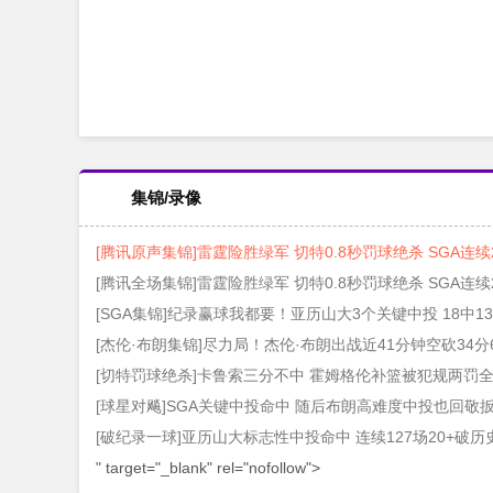
集锦/录像
[腾讯原声集锦]雷霆险胜绿军 切特0.8秒罚球绝杀 SGA连续
[腾讯全场集锦]雷霆险胜绿军 切特0.8秒罚球绝杀 SGA连续
[SGA集锦]纪录赢球我都要！亚历山大3个关键中投 18中13
[杰伦·布朗集锦]尽力局！杰伦·布朗出战近41分钟空砍34分6
[切特罚球绝杀]卡鲁索三分不中 霍姆格伦补篮被犯规两罚
[球星对飚]SGA关键中投命中 随后布朗高难度中投也回敬
[破纪录一球]亚历山大标志性中投命中 连续127场20+破历
" target="_blank" rel="nofollow">