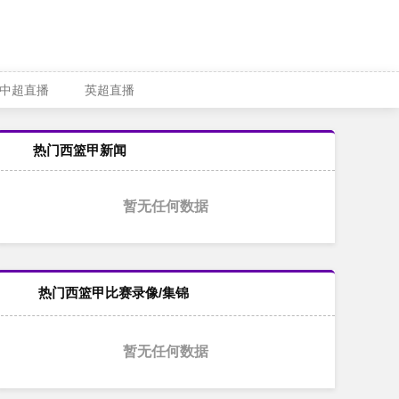
中超直播
英超直播
热门西篮甲新闻
暂无任何数据
热门西篮甲比赛录像/集锦
暂无任何数据